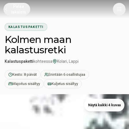
Palaa
takaisin
KALASTUSPAKETTI
Kolmen maan
kalastusretki
Kalastuspaketti
kohteessa
Kolari, Lappi
Kesto: 8 päivät
Enintään 6 osallistujaa
Majoitus sisältyy
Kuljetus sisältyy
Näytä kaikki 4 kuvaa