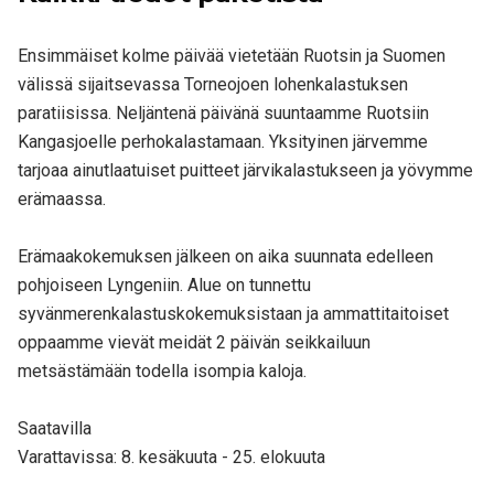
Ensimmäiset kolme päivää vietetään Ruotsin ja Suomen
välissä sijaitsevassa Torneojoen lohenkalastuksen
paratiisissa. Neljäntenä päivänä suuntaamme Ruotsiin
Kangasjoelle perhokalastamaan. Yksityinen järvemme
tarjoaa ainutlaatuiset puitteet järvikalastukseen ja yövymme
erämaassa.
Erämaakokemuksen jälkeen on aika suunnata edelleen
pohjoiseen Lyngeniin. Alue on tunnettu
syvänmerenkalastuskokemuksistaan ja ammattitaitoiset
oppaamme vievät meidät 2 päivän seikkailuun
metsästämään todella isompia kaloja.
Saatavilla
Varattavissa: 8. kesäkuuta - 25. elokuuta