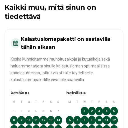
Kaikki muu, mitä sinun on
tiedettävä
Kalastuslomapaketti on saatavilla
tähän aikaan
Koska kunnioitamme rauhoitusaikoja ja kutuaikoja sekä
haluamme tarjota sinulle kalastusloman optimaalisissa
sääolosuhteissa, jotkut viikot tälle täydelliselle
kalastuslomapaketille eivät ole saatavilla.
kesäkuu
heinäkuu
M
T
W
T
F
S
S
M
T
W
T
F
S
S
1
2
3
4
5
6
7
1
2
3
4
5
8
9
10
11
12
13
14
6
7
8
9
10
11
12