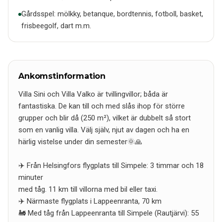
Gårdsspel: mölkky, betanque, bordtennis, fotboll, basket,
frisbeegolf, dart m.m.
Ankomstinformation
Villa Sini och Villa Valko är tvillingvillor; båda är
fantastiska. De kan till och med slås ihop för större
grupper och blir då (250 m²), vilket är dubbelt så stort
som en vanlig villa. Välj själv, njut av dagen och ha en
härlig vistelse under din semester🌞🙏
✈️ Från Helsingfors flygplats till Simpele: 3 timmar och 18
minuter
med tåg. 11 km till villorna med bil eller taxi.
✈️ Närmaste flygplats i Lappeenranta, 70 km
🚂 Med tåg från Lappeenranta till Simpele (Rautjärvi): 55