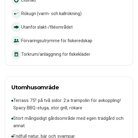
Eldstad
Rökugn (varm- och kallrökning)
Utanför slakt-/filéområdet
Förvaringsutrymme för fiskeredskap
Torkrum/anläggning för fiskekläder
Utomhusområde
Terrass 75² på två sidor. 2:a trampolin för avkoppling!
Spacy BBQ-stuga, stor grill, rökare
Stort mångsidigt gårdsområde med egen trädgård och
annat.
Fridfull natur; bär och svampar.