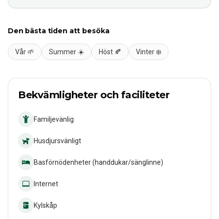
Den bästa tiden att besöka
Vår 🌱
Summer ☀️
Höst 🍂
Vinter ❄️
Bekvämligheter och faciliteter
Familjevänlig
Husdjursvänligt
Basförnödenheter (handdukar/sänglinne)
Internet
Kylskåp