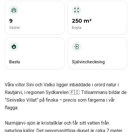
9
250 m²
Gäster
Boyta
Bastu
Självincheckning
Våra villor Sini och Valko ligger inbäddade i orörd natur i
Rautjärvi, i regionen Sydkarelen 🇫🇮. Tillsammans bildar de
”Sinivalko Villat” på finska – precis som färgerna i vår
flagga.
Nurmijärvi-sjön är kristallklar och får sitt vatten från
naturliga källor. Det genomsnittliga djupet är cirka 7 meter,