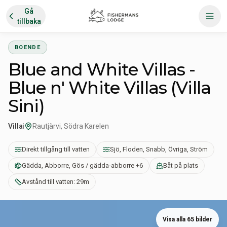
Gå
tillbaka
BOENDE
Blue and White Villas -
Blue n' White Villas (Villa
Sini)
Villa
i
Rautjärvi, Södra Karelen
Direkt tillgång till vatten
Sjö, Floden, Snabb, Övriga, Ström
Gädda, Abborre, Gös / gädda-abborre +6
Båt på plats
Avstånd till vatten: 29m
Visa alla 65 bilder