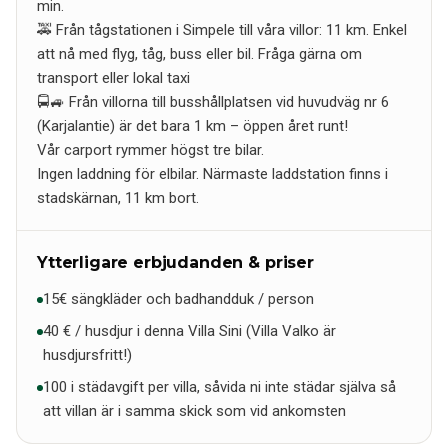
min.
🚕 Från tågstationen i Simpele till våra villor: 11 km. Enkel
att nå med flyg, tåg, buss eller bil. Fråga gärna om
transport eller lokal taxi
🚍🚙 Från villorna till busshållplatsen vid huvudväg nr 6
(Karjalantie) är det bara 1 km – öppen året runt!
Vår carport rymmer högst tre bilar.
Ingen laddning för elbilar. Närmaste laddstation finns i
stadskärnan, 11 km bort.
Ytterligare erbjudanden & priser
15€ sängkläder och badhandduk / person
40 € / husdjur i denna Villa Sini (Villa Valko är
husdjursfritt!)
100 i städavgift per villa, såvida ni inte städar själva så
att villan är i samma skick som vid ankomsten