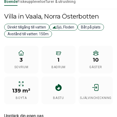
Boende
Fiskeupplevelse
Turer & utrustning
Villa
in Vaala
, Norra Österbotten
Direkt tillgång till vatten
🌊
Sjö, Floden
Båt på plats
Avstånd till vatten:
150m
3
1
10
SOVRUM
BADRUM
GÄSTER
139 m²
BOYTA
BASTU
SJÄLVINCHECKNING
Upptäck din egen oas