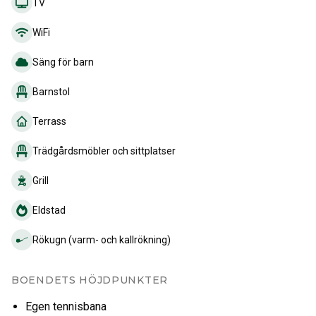
TV
WiFi
Säng för barn
Barnstol
Terrass
Trädgårdsmöbler och sittplatser
Grill
Eldstad
Rökugn (varm- och kallrökning)
BOENDETS HÖJDPUNKTER
Egen tennisbana