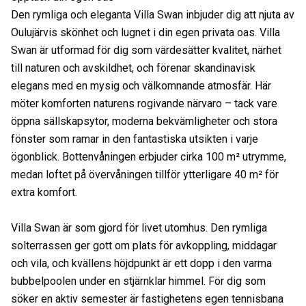
Den rymliga och eleganta Villa Swan inbjuder dig att njuta av
Oulujärvis skönhet och lugnet i din egen privata oas. Villa
Swan är utformad för dig som värdesätter kvalitet, närhet
till naturen och avskildhet, och förenar skandinavisk
elegans med en mysig och välkomnande atmosfär. Här
möter komforten naturens rogivande närvaro – tack vare
öppna sällskapsytor, moderna bekvämligheter och stora
fönster som ramar in den fantastiska utsikten i varje
ögonblick. Bottenvåningen erbjuder cirka 100 m² utrymme,
medan loftet på övervåningen tillför ytterligare 40 m² för
extra komfort.
Villa Swan är som gjord för livet utomhus. Den rymliga
solterrassen ger gott om plats för avkoppling, middagar
och vila, och kvällens höjdpunkt är ett dopp i den varma
bubbelpoolen under en stjärnklar himmel. För dig som
söker en aktiv semester är fastighetens egen tennisbana