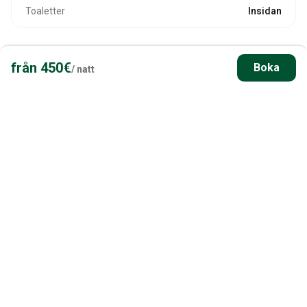
Toaletter
Insidan
UPPVÄRMNING OCH BEKVÄMLIGHETER
från
450
€
Boka
/
natt
Uppvärmning
Varmvatten
Användbar på vintern
Självincheckning
Brygga/Docka på plats
Bastu
Detaljer om bastun