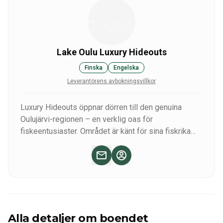
Lake Oulu Luxury Hideouts
Finska
Engelska
Leverantörens avbokningsvillkor
Luxury Hideouts öppnar dörren till den genuina
Oulujärvi-regionen – en verklig oas för
fiskeentusiaster. Området är känt för sina fiskrika
vatten och rikliga fångster och erbjuder oförglömliga
upplevelser, däribland spänningen i att fånga stora
gäddor på över en meter.
Alla våra stugor vid sjön ger direkt tillgång till
naturen och fisket. Din vistelse kan skräddarsys helt
efter dina önskemål med tjänster som catering,
Alla detaljer om boendet