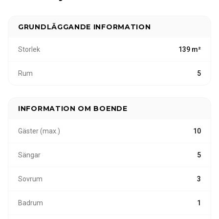
städning, sängkläder, guidade fisketurer samt natur-
och välbefinnandeupplevelser.
GRUNDLÄGGANDE INFORMATION
Storlek
139 m²
Rum
5
INFORMATION OM BOENDE
Gäster (max.)
10
Sängar
5
Sovrum
3
Badrum
1