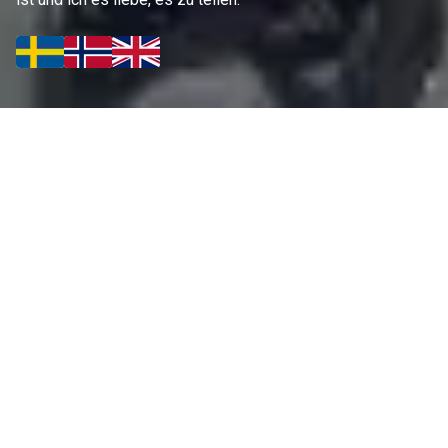
UNSER ANGEBOT FÜR DEINEN
ANGELURLAUB IN FINNLAND
Aktivitäten & Touren