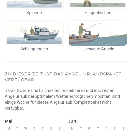
bietet den ganzen Sommer über sowie im Frühherbst
Spinnen
Fliegenfischen
hervorragende Bedingungen. Jeder geführte Ausflug dauert
etwa 6 Stunden und findet auf dem Oulujärvi-See statt,
einem der schönsten und unberührtesten Angelziele
Finnlands.
Schleppangeln
Livescope Angeln
Die Angeltage beinhalten:
• Einen professionellen, englischsprachigen Angelführer
• Ein hochwertiges, voll ausgestattetes Angelboot
ZU DIESER ZEIT IST DAS ANGEL-URLAUBSPAKET
• Erstklassige Angelausrüstung
VERFÜGBAR
• Angelscheine
Da wir Schon- und Laichzeiten respektieren und euch einen
• Schwimmwesten und die gesamte erforderliche
Angelurlaub bei optimalem Wetter ermöglichen möchten, sind
Sicherheitsausrüstung
einige Woche für dieses Angelurlaub Komplettpaket nicht
• Trockenanzüge und Regenjacken bei Bedarf
verfügbar.
Mai
Juni
Flavours of the North – Private Dining-Erlebnisse
M
T
W
T
F
S
S
M
T
W
T
F
S
S