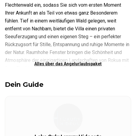
Flechtenwald ein, sodass Sie sich vom ersten Moment
Ihrer Ankunft an als Teil von etwas ganz Besonderem
fühlen. Tief in einem weitläufigen Wald gelegen, weit
entfernt von Nachbarn, bietet die Villa einen privaten
Seeuferzugang und einen eigenen Steg – ein perfekter
Rückzugsort für Stille, Entspannung und ruhige Momente in
der Natur. Raumhohe Fenster bringen die Schönheit und
Atmosphäre der einzigartigen Landschaften von Rokua mit
Alles über das Angelurlaubspaket
ihren Flechten direkt in den Wohnbereich. Die Gäste werden
mit einer authentischen finnischen Holzsauna, einem
Dein Guide
holzbeheizten Whirlpool und einer überdachten Terrasse
verwöhnt, auf der Sie grillen und lange, stimmungsvolle
Abende inmitten der Natur genießen können.
Eingebettet am kristallklaren Ufer des Vaulujärvi-Sees
bietet die Villa Lichen absolute Privatsphäre. Das reine
Wasser des Sees lädt im Sommer zu einem erfrischenden