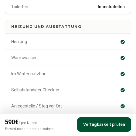
Toiletten
Innentoiletten
HEIZUNG UND AUSSTATTUNG
Heizung
Warmwasser
Im Winter nutzbar
Selbstständiger Check-in
Anlegestelle / Steg vor Ort
590
€
Sauna
/
pro Nacht
Verfügbarkeit prüfen
Es wird noch nichts berechnet