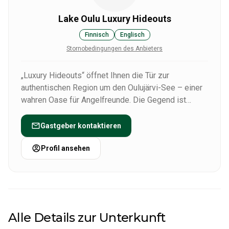
Lake Oulu Luxury Hideouts
Finnisch
Englisch
Stornobedingungen des Anbieters
„Luxury Hideouts“ öffnet Ihnen die Tür zur
authentischen Region um den Oulujärvi-See – einer
wahren Oase für Angelfreunde. Die Gegend ist
bekannt für ihre fischreichen Gewässer und üppigen
Fänge und bietet unvergessliche Erlebnisse,
Gastgeber kontaktieren
darunter den Nervenkitzel beim Fang großer Hechte
von über einem Meter Länge.
Profil ansehen
Alle unsere Ferienhäuser am See bieten direkten
Zugang zur Natur und zum Angeln. Ihr Aufenthalt
kann mit Dienstleistungen wie Verpflegung,
Reinigung, Bettwäsche, geführten Angelausflügen
Alle Details zur Unterkunft
sowie Natur- und Wellnesserlebnissen ganz nach