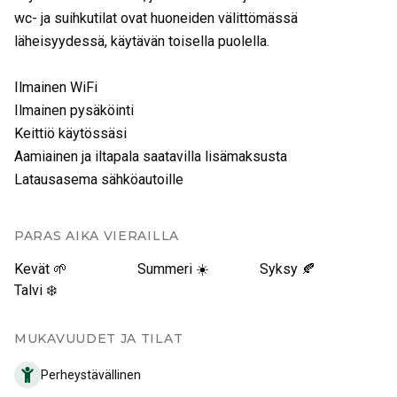
wc- ja suihkutilat ovat huoneiden välittömässä
läheisyydessä, käytävän toisella puolella.
Ilmainen WiFi
Ilmainen pysäköinti
Keittiö käytössäsi
Aamiainen ja iltapala saatavilla lisämaksusta
Latausasema sähköautoille
PARAS AIKA VIERAILLA
Kevät 🌱
Summeri ☀️
Syksy 🍂
Talvi ❄️
MUKAVUUDET JA TILAT
Perheystävällinen