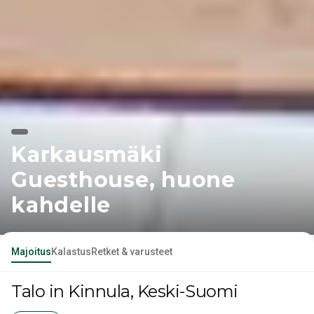
Karkausmäki
Guesthouse, huone
kahdelle
Majoitus
Kalastus
Retket & varusteet
Talo
in Kinnula
, Keski-Suomi