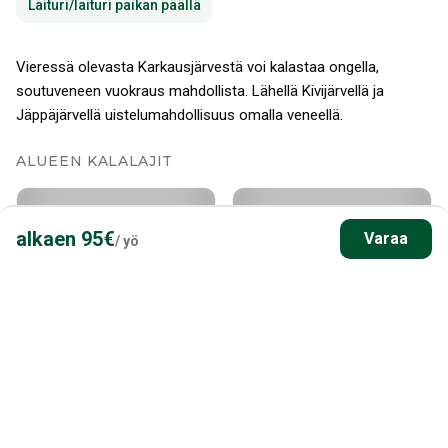
Laituri/laituri paikan päällä
Vieressä olevasta Karkausjärvestä voi kalastaa ongella,
soutuveneen vuokraus mahdollista. Lähellä Kivijärvellä ja
Jäppäjärvellä uistelumahdollisuus omalla veneellä.
ALUEEN KALALAJIT
alkaen
95
€
Varaa
/
yö
Hauki
Ahven
Kuha / Hauki / Ahven