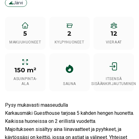
🌊
Järvi
5
2
12
MAKUUHUONEET
KYLPYHUONEET
VIERAAT
150 m²
ASUINPINTA-
ITSENSÄ
ALA
SAUNA
SISÄÄNKIRJAUTUMINEN
Pysy mukavasti maaseudulla
Karkausmäki Guesthouse tarjoaa 5 kahden hengen huonetta.
Kaikissa huoneissa on 2 erillistä vuodetta.
Majoitukseen sisältyy aina liinavaatteet ja pyyhkeet, ja
käytössäsi on keittiö, jossa on astiat ja välineet. Yhteiset