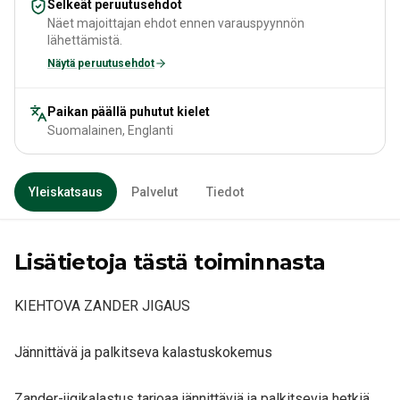
Selkeät peruutusehdot
Näet majoittajan ehdot ennen varauspyynnön
lähettämistä.
Näytä peruutusehdot
Paikan päällä puhutut kielet
Suomalainen, Englanti
Yleiskatsaus
Palvelut
Tiedot
Lisätietoja tästä toiminnasta
KIEHTOVA ZANDER JIGAUS
Jännittävä ja palkitseva kalastuskokemus
Zander-jigikalastus tarjoaa jännittäviä ja palkitsevia hetkiä