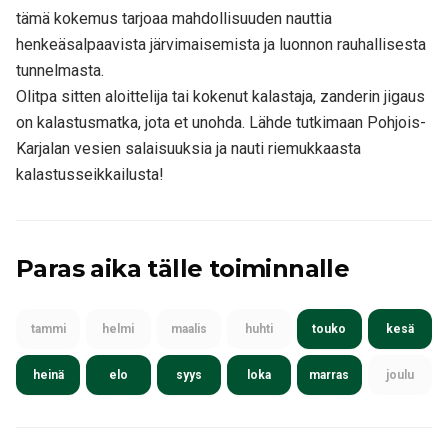
tämä kokemus tarjoaa mahdollisuuden nauttia
henkeäsalpaavista järvimaisemista ja luonnon rauhallisesta
tunnelmasta.
Olitpa sitten aloittelija tai kokenut kalastaja, zanderin jigaus
on kalastusmatka, jota et unohda. Lähde tutkimaan Pohjois-
Karjalan vesien salaisuuksia ja nauti riemukkaasta
kalastusseikkailusta!
Paras aika tälle toiminnalle
tammi
helmi
maalis
huhti
touko
kesä
heinä
elo
syys
loka
marras
joulu