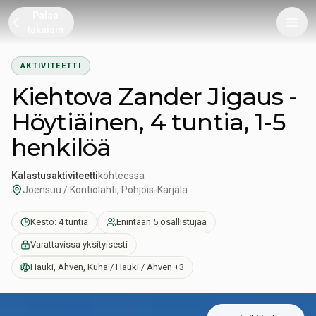
Palaa
takaisin
AKTIVITEETTI
Kiehtova Zander Jigaus -
Höytiäinen, 4 tuntia, 1-5
henkilöä
Kalastusaktiviteetti
kohteessa
Joensuu / Kontiolahti, Pohjois-Karjala
Kesto: 4 tuntia
Enintään 5 osallistujaa
Varattavissa yksityisesti
Hauki, Ahven, Kuha / Hauki / Ahven +3