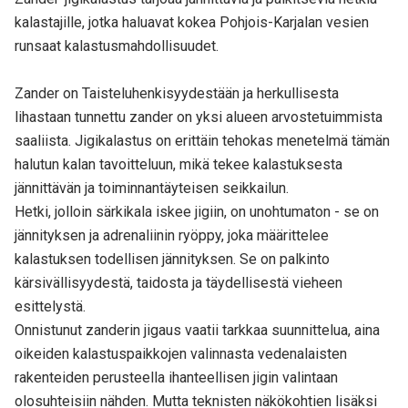
kalastajille, jotka haluavat kokea Pohjois-Karjalan vesien
runsaat kalastusmahdollisuudet.
Zander on Taisteluhenkisyydestään ja herkullisesta
lihastaan tunnettu zander on yksi alueen arvostetuimmista
saaliista. Jigikalastus on erittäin tehokas menetelmä tämän
halutun kalan tavoitteluun, mikä tekee kalastuksesta
jännittävän ja toiminnantäyteisen seikkailun.
Hetki, jolloin särkikala iskee jigiin, on unohtumaton - se on
jännityksen ja adrenaliinin ryöppy, joka määrittelee
kalastuksen todellisen jännityksen. Se on palkinto
kärsivällisyydestä, taidosta ja täydellisestä vieheen
esittelystä.
Onnistunut zanderin jigaus vaatii tarkkaa suunnittelua, aina
oikeiden kalastuspaikkojen valinnasta vedenalaisten
rakenteiden perusteella ihanteellisen jigin valintaan
olosuhteisiin nähden. Mutta teknisten näkökohtien lisäksi