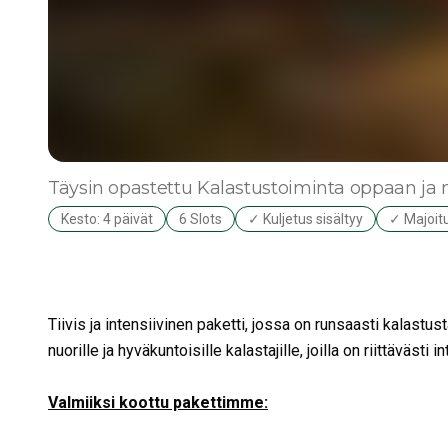
Täysin opastettu
Kalastustoiminta oppaan ja
Kesto: 4 päivät
6 Slots
✓ Kuljetus sisältyy
✓ Majoitu
Tiivis ja intensiivinen paketti, jossa on runsaasti kalas
nuorille ja hyväkuntoisille kalastajille, joilla on riittävästi i
Valmiiksi koottu pakettimme: