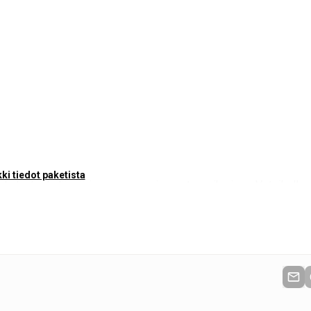
ki tiedot paketista
ä kalastajakylässä, jossa asuu vain muutama ihminen. Vetsikolla 
en opastamisessa pääjoella Teno/Tana ja sen sivujoella Vetsijoki.
erhokalastukseen majoituksen välittömässä läheisyydessä kuuluisa
aat mahdolliset