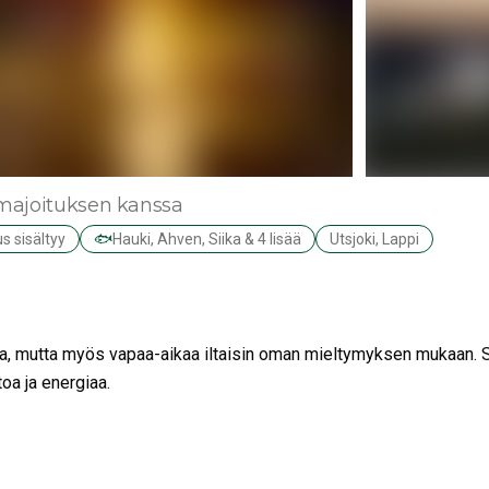
 majoituksen kanssa
s sisältyy
🐟
Hauki, Ahven, Siika & 4 lisää
Utsjoki, Lappi
tusta, mutta myös vapaa-aikaa iltaisin oman mieltymyksen mukaan. 
ntoa ja energiaa.