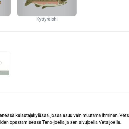
ikkailukalastuspaketin, ota meihin yhteyttä!
Kyttyrälohi
pienessä kalastajakylässä, jossa asuu vain muutama ihminen. Vet
iden opastamisessa Teno-joella ja sen sivujoella Vetsijoella.