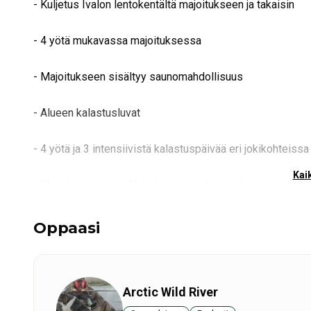
- Kuljetus Ivalon lentokentältä majoitukseen ja takaisin
- 4 yötä mukavassa majoituksessa
- Majoitukseen sisältyy saunomahdollisuus
- Alueen kalastusluvat
- 4 yötä ja 3 intensiivistä kalastuspäivää eri jokikohteissa
Kaik
- Majoitus sijaitsee Vetsikossa, vanhassa, hyvin pieness
pitkät perinteet kalastuksessa alueella ja kalastusturisti
Oppaasi
- Lisäksi kahdella illalla on mahdollisuus itsenäiseen p
Teno/Tana-joella, joten kalastusmahdollisuudet ovat parh
Arctic Wild River
2 henkilöä 1450 €/kalastaja