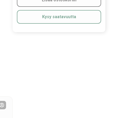
Kysy saatavuutta
on
lla