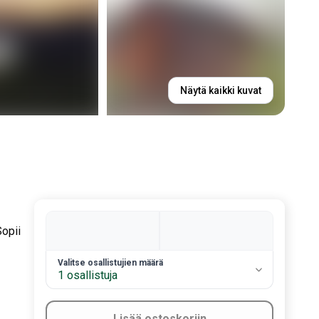
Näytä kaikki kuvat
Sopii
2. Valitse vieraiden määrä
Valitse osallistujien määrä
1 osallistuja
Lisää ostoskoriin