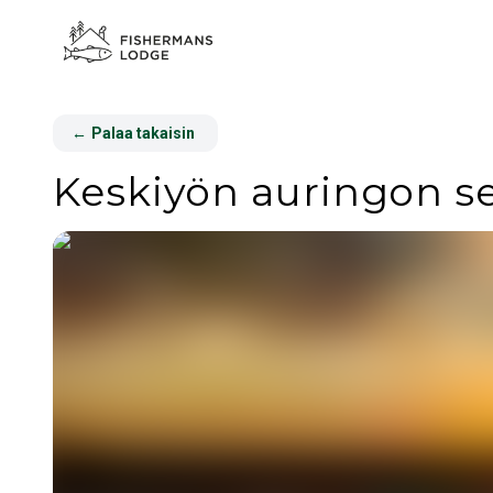
←
Palaa takaisin
Keskiyön auringon sei