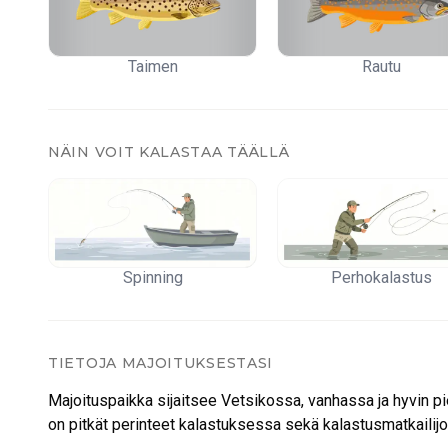
Jos sinulla on jo majoitus alueella ja haluat ostaa vain se
Taimen
Rautu
NÄIN VOIT KALASTAA TÄÄLLÄ
Spinning
Perhokalastus
TIETOJA MAJOITUKSESTASI
Majoituspaikka sijaitsee Vetsikossa, vanhassa ja hyvin 
on pitkät perinteet kalastuksessa sekä kalastusmatkailijo