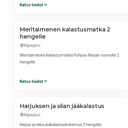
Katso tiedot
AKTIVITEETIT JA RETKET
Meritaimenen kalastusmatka 2
hengelle
Kilpisjärvi
Meritaimenen kalastusmatka Pohjois-Norjan vuonolle 2
hengelle
Katso tiedot
AKTIVITEETIT JA RETKET
Harjuksen ja siian jääkalastus
Kilpisjärvi
Harjus ja siika jääkalastuskokemus 2 hengelle.