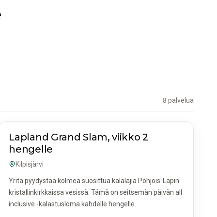
e
8 palvelua
AKTIVITEETIT JA RETKET
Lapland Grand Slam, viikko 2
hengelle
Kilpisjärvi
Yritä pyydystää kolmea suosittua kalalajia Pohjois-Lapin
kristallinkirkkaissa vesissä. Tämä on seitsemän päivän all
inclusive -kalastusloma kahdelle hengelle.