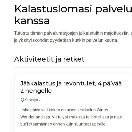
Kalastuslomasi palvelu
kanssa
Tutustu tämän palveluntarjoajan julkaistuihin majoituksiin, a
ja yksityiskohdat pyydetään kunkin palvelun kautta.
Aktiviteetit ja retket
AKTIVITEETIT JA RETKET
Jääkalastus ja revontulet, 4 päivää
2 hengelle
Kilpisjärvi
Joka päivä voit kokea erilaisen seikkailun Winter
Wonderlandissa. Vietä yöt mökissä tai hotellissa ja nauti
buffetaamiainen ennen kuin suuntaat upealle
tunturialueelle kalastamaan jään läpi.