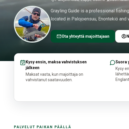
Grayling Guide is a professional fishi
located in Palojoensuu, Enontekiö and w
Ota yhteyttä majoittajaan
N
Kysy ensin, maksa vahvistuksen
Suora 
jälkeen
Kysy e
lähettä
Maksat vasta, kun majoittaja on
Englant
vahvistanut saatavuuden.
PALVELUT PAIKAN PÄÄLLÄ