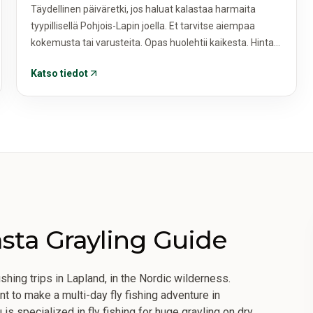
Täydellinen päiväretki, jos haluat kalastaa harmaita
tyypillisellä Pohjois-Lapin joella. Et tarvitse aiempaa
kokemusta tai varusteita. Opas huolehtii kaikesta. Hinta
on 2 hengelle.
Katso tiedot
asta Grayling Guide
ishing trips in Lapland, in the Nordic wilderness.
t to make a multi-day fly fishing adventure in
s specialized in fly fishing for huge grayling on dry