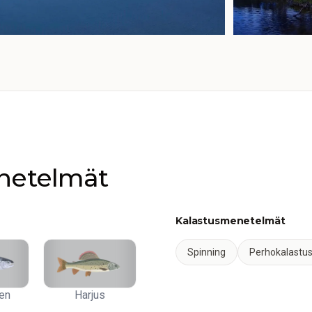
enetelmät
Kalastusmenetelmät
Spinning
Perhokalastu
en
Harjus