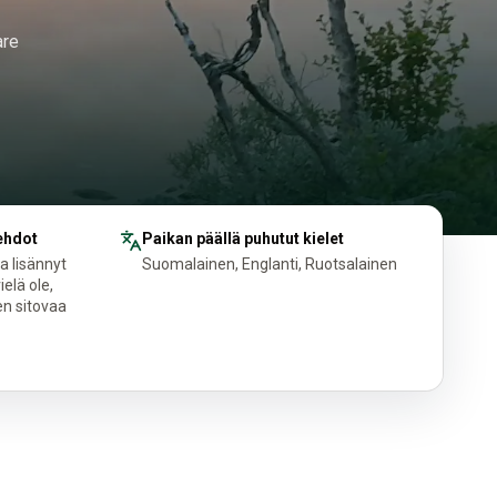
are
ehdot
Paikan päällä puhutut kielet
a lisännyt
Suomalainen, Englanti, Ruotsalainen
elä ole,
n sitovaa