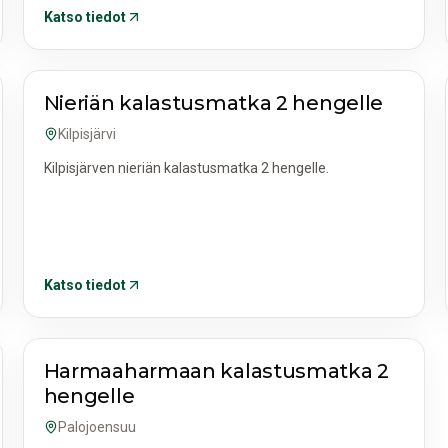
Katso tiedot
AKTIVITEETIT JA RETKET
Nieriän kalastusmatka 2 hengelle
Kilpisjärvi
Kilpisjärven nieriän kalastusmatka 2 hengelle.
Katso tiedot
AKTIVITEETIT JA RETKET
Harmaaharmaan kalastusmatka 2
hengelle
Palojoensuu