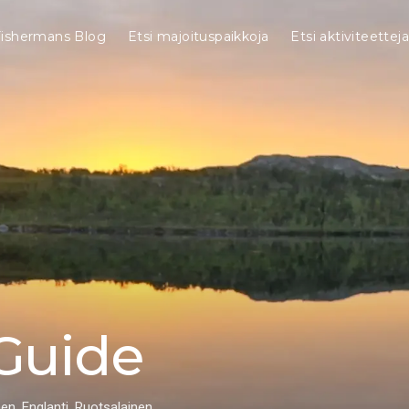
Fishermans Blog
Etsi majoituspaikkoja
Etsi aktiviteetteja
 Guide
n, Englanti, Ruotsalainen