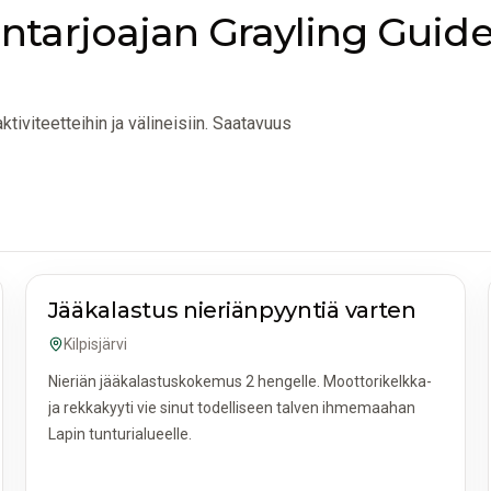
ntarjoajan Grayling Guid
ktiviteetteihin ja välineisiin. Saatavuus
AKTIVITEETIT JA RETKET
Jääkalastus nieriänpyyntiä varten
Kilpisjärvi
Nieriän jääkalastuskokemus 2 hengelle. Moottorikelkka-
ja rekkakyyti vie sinut todelliseen talven ihmemaahan
Lapin tunturialueelle.