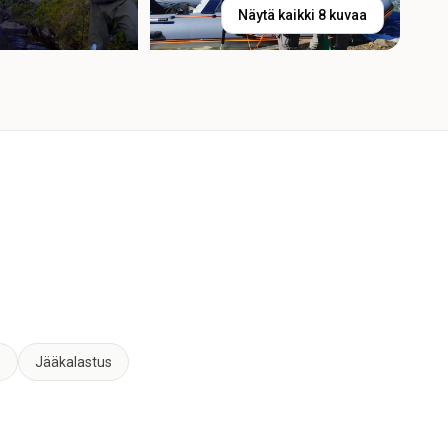
Näytä kaikki 8 kuvaa
s
Jääkalastus