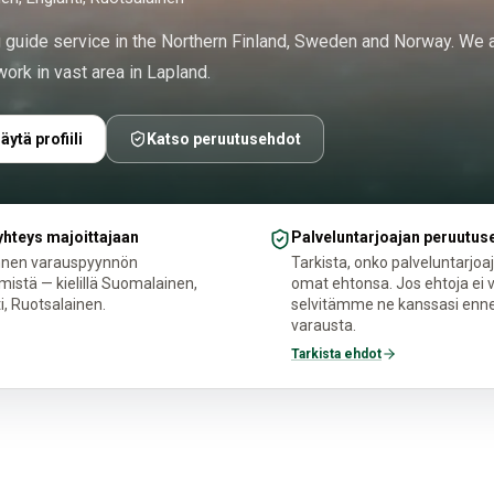
ng guide service in the Northern Finland, Sweden and Norway. We 
ork in vast area in Lapland.
äytä profiili
Katso peruutusehdot
yhteys majoittajaan
Palveluntarjoajan peruutus
nnen varauspyynnön
Tarkista, onko palveluntarjoaj
mistä — kielillä Suomalainen,
omat ehtonsa. Jos ehtoja ei vi
i, Ruotsalainen.
selvitämme ne kanssasi enne
varausta.
Tarkista ehdot