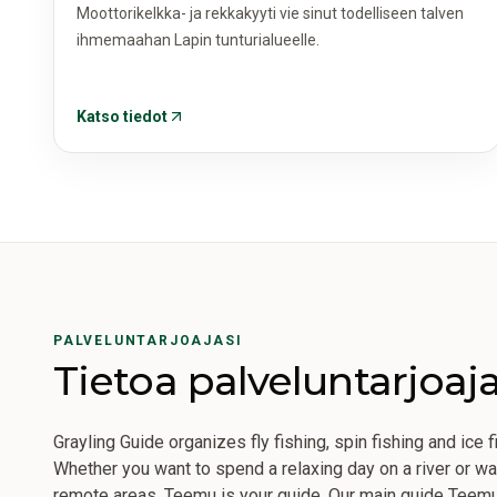
Moottorikelkka- ja rekkakyyti vie sinut todelliseen talven
ihmemaahan Lapin tunturialueelle.
Katso tiedot
PALVELUNTARJOAJASI
Tietoa palveluntarjoaj
Grayling Guide organizes fly fishing, spin fishing and ice f
Whether you want to spend a relaxing day on a river or wan
remote areas, Teemu is your guide. Our main guide Teemu i