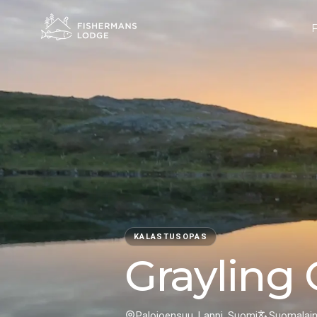
KALASTUSOPAS
Grayling
Palojoensuu, Lappi, Suomi
Suomalaine