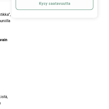
Kysy saatavuutta
tikka”,
uniilla
 vain
istä,
n