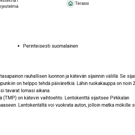
jestelmä /
Terassi
ärjestelmä
Perinteisesti suomalainen
tasapainon rauhallisen luonnon ja kätevän sijainnin välillä. Se sija
punkiin on helppo tehdä päiväretkiä. Lähin ruokakauppa on noin 
si tavarat lomasi aikana.
ä (TMP) on kätevin vaihtoehto. Lentokenttä sijaitsee Pirkkalan
aseen. Lentokentältä voi vuokrata auton, jolloin matka mökille s