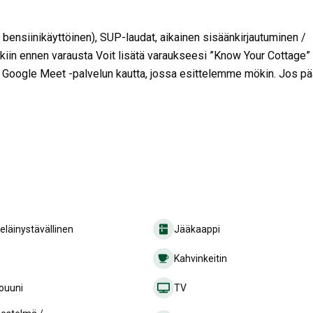
bensiinikäyttöinen), SUP-laudat, aikainen sisäänkirjautuminen /
kiin ennen varausta
Voit lisätä varaukseesi ”Know Your Cottage” 
n Google Meet -palvelun kautta, jossa esittelemme mökin. Jos pä
läinystävällinen
Jääkaappi
Kahvinkeitin
ouuni
TV