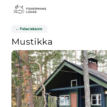
←
Palaa takaisin
Mustikka