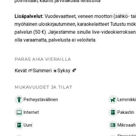
poimintaan; kaunis järvinäköala terassilta
Lisäpalvelut
:
Vuodevaatteet, veneen moottori (sähkö- tai 
myöhäinen uloskirjautuminen, karaokelaitteet Tutustu mök
palvelun (50 €). Järjestämme sinulle live-videokierrokse
olla varaamatta, palvelusta ei veloiteta.
PARAS AIKA VIERAILLA
Kevät 🌱
Summeri ☀️
Syksy 🍂
MUKAVUUDET JA TILAT
Perheystävällinen
Lemmikkie
Internet
Pakastin
Uuni
Mikroaalt