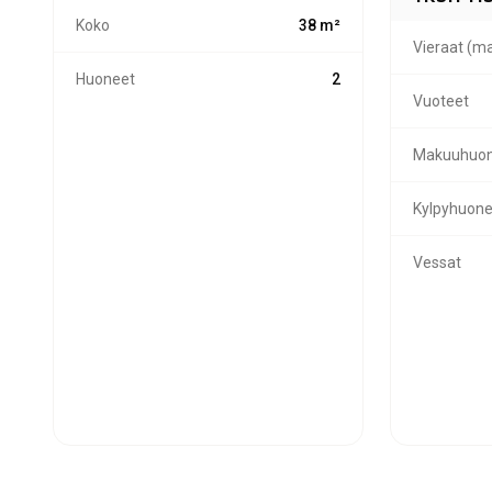
Koko
38 m²
Vieraat (ma
Huoneet
2
Vuoteet
Makuuhuon
Kylpyhuone
Vessat