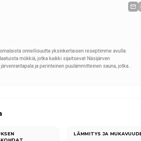
omalaista onnellisuutta yksinkertaisen reseptimme avulla:
aatuista mökkiä, jotka kaikki sijaitsevat Näsijärven
järvenrantapala ja perinteinen puulämmitteinen sauna, jotka
rpeisiin, mutta kaikki ovat täysin varusteltuja ja kodikkaasti
man ympäri vuoden.
maa, Niemi-Kapee tarjoaa sinulle täydellisen mökin. Odotamme innoll
a
ttomalle lomalle!
UKSEN
LÄMMITYS JA MUKAVUUD
ISKOHDAT