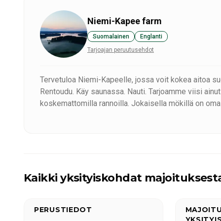
Niemi-Kapee farm
Suomalainen
Englanti
Tarjoajan peruutusehdot
Tervetuloa Niemi-Kapeelle, jossa voit kokea aitoa su
Rentoudu. Käy saunassa. Nauti. Tarjoamme viisi ainutl
koskemattomilla rannoilla. Jokaisella mökillä on oma 
takaavat aidon suomalaisen kokemuksen.
Mökit ovat erikokoisia, jotta ne vastaavat erilaisiin ta
sisustettuja, mikä takaa mukavan ja rentouttavan lo
Etsitpä sitten rauhallista retriittiä tai kodikasta lo
Kaikki yksityiskohdat majoituksest
että saamme toivottaa sinut tervetulleeksi unohtuma
PERUSTIEDOT
MAJOIT
YKSITY