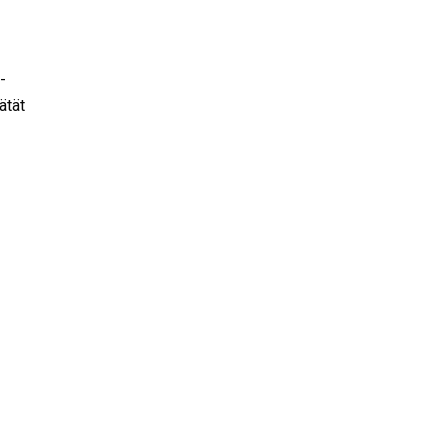
-
ätät