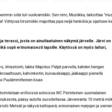
emmin siitä tuli vuokramökki. Sen nimi, Mustikka, tarkoittaa ”mus
! Viihtyisä hirsimökki majoittaa jopa neljä henkilöä ja sijaitsee ka
a terassi, josta on ainutlaatuinen näkymä järvelle. Järvi on
kä sopii erinomaisesti lapsille. Käytössä on myös laituri,
, ilmastointi, takka Majoitus
Patjat parvella, kahden hengen
kroaaltouuni, kahvinkeitin, kuivauskaappi, jääkaappi pienellä
na
Puulämmitteinen kiuas
toimitetaan erillisissä astioissa WC
Perinteinen suomalainen
uksesta; pääsy autolla suositeltavaa Järvenranta
10 metriä mök
ristö
Metsät ja näkyvä kallioperä; erinomainen marjojen ja sienie