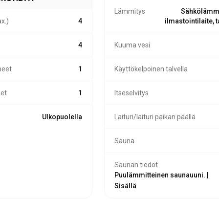
Lämmitys
Sähkölämmi
x.)
4
ilmastointilaite, 
4
Kuuma vesi
eet
1
Käyttökelpoinen talvella
et
1
Itseselvitys
Ulkopuolella
Laituri/laituri paikan päällä
Sauna
Saunan tiedot
Puulämmitteinen saunauuni. |
Sisällä