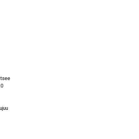
itsee
20
ujuu