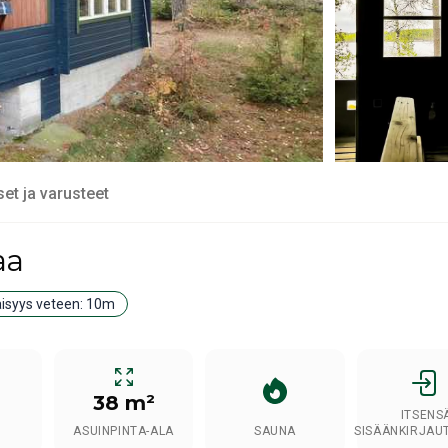
set ja varusteet
aa
äisyys veteen:
10m
38 m²
ITSENS
ASUINPINTA-ALA
SAUNA
SISÄÄNKIRJAU