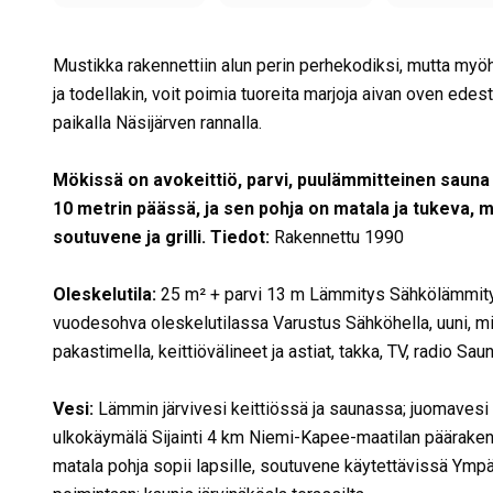
Mustikka rakennettiin alun perin perhekodiksi, mutta myöh
ja todellakin, voit poimia tuoreita marjoja aivan oven edestä
paikalla Näsijärven rannalla.
Mökissä on avokeittiö, parvi, puulämmitteinen sauna j
10 metrin päässä, ja sen pohja on matala ja tukeva, mi
soutuvene ja grilli. Tiedot
:
Rakennettu
1990
Oleskelutila
:
25 m² + parvi 13 m Lämmitys
Sähkölämmitys
vuodesohva oleskelutilassa Varustus
Sähköhella, uuni, mi
pakastimella, keittiövälineet ja astiat, takka, TV, radio Sau
Vesi
:
Lämmin järvivesi keittiössä ja saunassa; juomavesi 
ulkokäymälä Sijainti
4 km Niemi-Kapee-maatilan päärakenn
matala pohja sopii lapsille, soutuvene käytettävissä Ympä