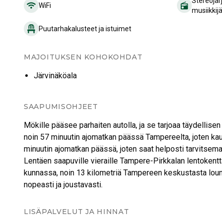
Stereojär
WiFi
musiikkij
Puutarhakalusteet ja istuimet
MAJOITUKSEN KOHOKOHDAT
Järvinäköala
SAAPUMISOHJEET
Mökille pääsee parhaiten autolla, ja se tarjoaa täydellisen 
noin 57 minuutin ajomatkan päässä Tampereelta, joten kau
minuutin ajomatkan päässä, joten saat helposti tarvitsema
Lentäen saapuville vieraille Tampere-Pirkkalan lentokentt
kunnassa, noin 13 kilometriä Tampereen keskustasta louna
nopeasti ja joustavasti.
LISÄPALVELUT JA HINNAT