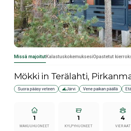
Missä majoitut
Kalastuskokemuksesi
Opastetut kierrok
Mökki
in Terälahti
, Pirkanm
Suora pääsy veteen
🌊
Järvi
Vene paikan päällä
Et
1
1
4
MAKUUHUONEET
KYLPYHUONEET
VIERAAT