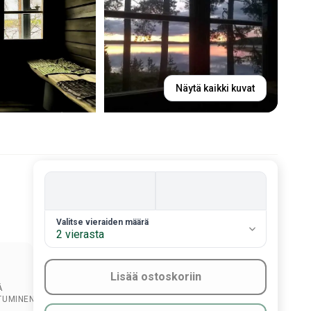
Näytä kaikki kuvat
2. Valitse vieraiden määrä
Valitse vieraiden määrä
2 vierasta
Lisää ostoskoriin
Ä
TUMINEN