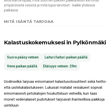
Mitä isäntä lupaa, mitä Suomen julkiset paikkatiedot kertovat
ympäröivistä vesistä ja mitä lupia tarvitset - kaikki yhdessä
paikassa.
MITÄ ISÄNTÄ TARJOAA
Kalastuskokemuksesi
in Pylkönmäki
Suora pääsy veteen
Laituri/laituri paikan päällä
Vene paikan päällä
Etäisyys veteen: 29m
Uodinselkä tarjoaa erinomaiset kalastusolosuhteet sekä heitto-
että uistelukalastukseen. Lukuisat matalat vesialueet sopivat
erinomaisesti petokalojen houkutteluun vieheillä, kun taas
monet vedenalaiset pudotukset tarjoavat ihanteellisia paikkoja
uisteluun.