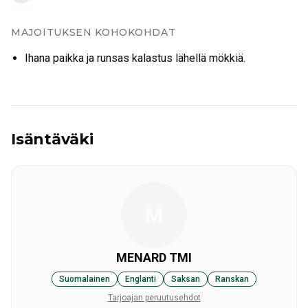
MAJOITUKSEN KOHOKOHDAT
Ihana paikka ja runsas kalastus lähellä mökkiä.
Isäntäväki
M
MENARD TMI
Suomalainen
Englanti
Saksan
Ranskan
Tarjoajan peruutusehdot