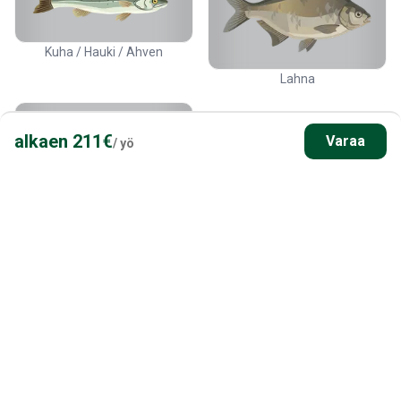
Kuha / Hauki / Ahven
Lahna
alkaen
211
€
Varaa
/
yö
Made
NÄIN VOIT KALASTAA TÄÄLLÄ
Uistelu
Karkea kalastus