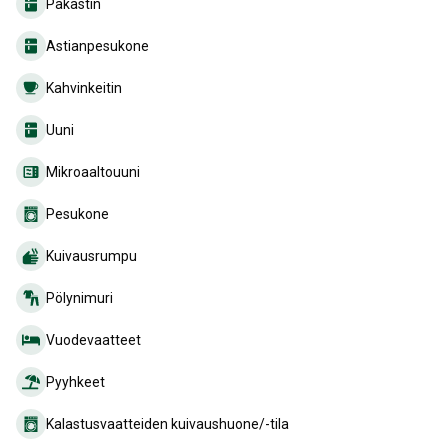
Pakastin
Astianpesukone
Kahvinkeitin
Uuni
Mikroaaltouuni
Pesukone
Kuivausrumpu
Pölynimuri
Vuodevaatteet
Pyyhkeet
Kalastusvaatteiden kuivaushuone/-tila