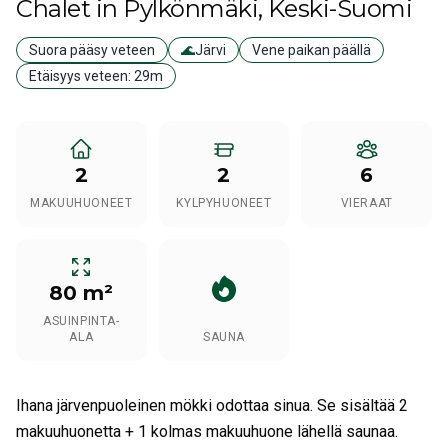
Chalet
in Pylkönmäki
, Keski-Suomi
Suora pääsy veteen
🌊
Järvi
Vene paikan päällä
Etäisyys veteen:
29m
2
2
6
MAKUUHUONEET
KYLPYHUONEET
VIERAAT
80 m²
ASUINPINTA-
ALA
SAUNA
Ihana järvenpuoleinen mökki odottaa sinua. Se sisältää 2
makuuhuonetta + 1 kolmas makuuhuone lähellä saunaa.