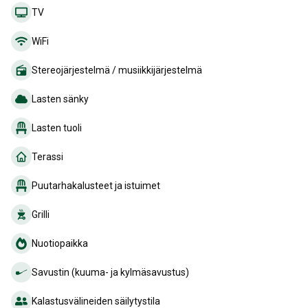
TV
WiFi
Stereojärjestelmä / musiikkijärjestelmä
Lasten sänky
Lasten tuoli
Terassi
Puutarhakalusteet ja istuimet
Grilli
Nuotiopaikka
Savustin (kuuma- ja kylmäsavustus)
Kalastusvälineiden säilytystila