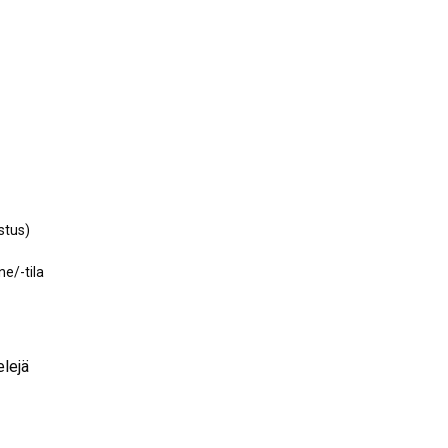
stus)
e/-tila
elejä