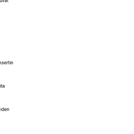
tuvat
nsertin
ita
eiden