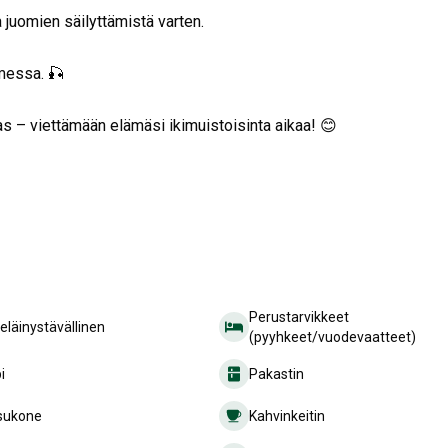
a juomien säilyttämistä varten.
messa. 🎣
las – viettämään elämäsi ikimuistoisinta aikaa! 😊
Perustarvikkeet
läinystävällinen
(pyyhkeet/vuodevaatteet)
i
Pakastin
sukone
Kahvinkeitin