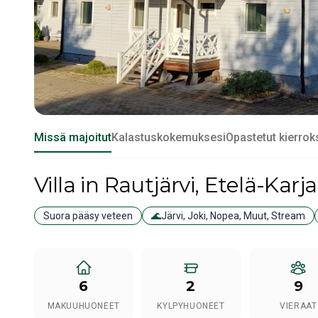
Missä majoitut
Kalastuskokemuksesi
Opastetut kierrok
Villa
in Rautjärvi
, Etelä-Karja
Suora pääsy veteen
🌊
Järvi, Joki, Nopea, Muut, Stream
6
2
9
MAKUUHUONEET
KYLPYHUONEET
VIERAAT