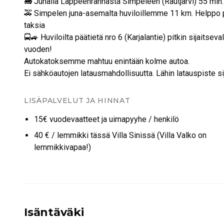
🚂 Junalla Lappeenrannasta Simpeleen (Rautjärvi) 55 min.
🚕 Simpelen juna-asemalta huviloillemme 11 km. Helppo pääsy
taksia
🚍🚙 Huviloilta päätietä nro 6 (Karjalantie) pitkin sijaits
vuoden!
Autokatoksemme mahtuu enintään kolme autoa.
Ei sähköautojen latausmahdollisuutta. Lähin latauspiste 
LISÄPALVELUT JA HINNAT
15€ vuodevaatteet ja uimapyyhe / henkilö
40 € / lemmikki tässä Villa Sinissä (Villa Valko on
lemmikkivapaa!)
Isäntäväki