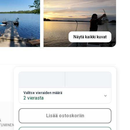
Näytä kaikki kuvat
2. Valitse vieraiden määrä
Valitse vieraiden määrä
2 vierasta
Lisää ostoskoriin
Ä
TUMINEN