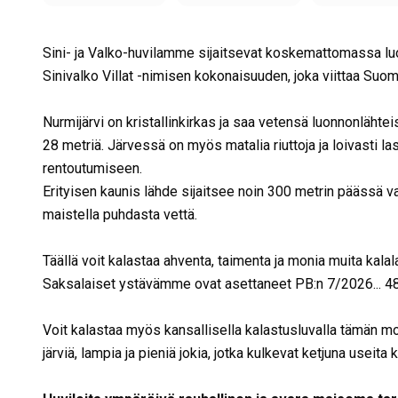
Sini- ja Valko-huvilamme sijaitsevat koskemattomassa lu
Sinivalko Villat -nimisen kokonaisuuden, joka viittaa Suom
Nurmijärvi on kristallinkirkas ja saa vetensä luonnonlähte
28 metriä. Järvessä on myös matalia riuttoja ja loivasti la
rentoutumiseen.
Erityisen kaunis lähde sijaitsee noin 300 metrin päässä va
maistella puhdasta vettä.
Täällä voit kalastaa ahventa, taimenta ja monia muita kalala
Saksalaiset ystävämme ovat asettaneet PB:n 7/2026... 48
Voit kalastaa myös kansallisella kalastusluvalla tämän m
järviä, lampia ja pieniä jokia, jotka kulkevat ketjuna useita