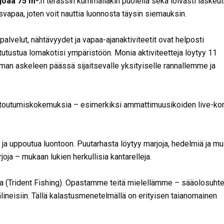
rjoaa 75 m²
:
n terassin kummallakin puolella sekä loivasti laskeu
tysvapaa, joten voit nauttia luonnosta täysin siemauksin.
palvelut, nähtävyydet ja vapaa-ajanaktiviteetit ovat helposti
tutustua lomakotisi ympäristöön. Monia aktiviteetteja löytyy 11
taman askeleen päässä sijaitsevalle yksityiselle rannallemme ja
entoutumiskokemuksia – esimerkiksi ammattimuusikoiden live-ko
ua ja uppoutua luontoon. Puutarhasta löytyy marjoja, hedelmiä ja mu
oja – mukaan lukien herkullisia kantarelleja.
a (Trident Fishing). Opastamme teitä mielellämme – sääolosuht
välineisiin. Tällä kalastusmenetelmällä on erityisen taianomainen