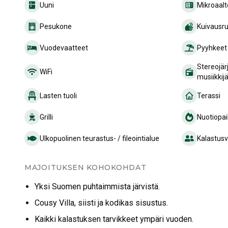
Uuni
Mikroaalt
Pesukone
Kuivausr
Vuodevaatteet
Pyyhkeet
Stereojär
WiFi
musiikkij
Lasten tuoli
Terassi
Grilli
Nuotiopa
Ulkopuolinen teurastus- / fileointialue
Kalastusvä
MAJOITUKSEN KOHOKOHDAT
Yksi Suomen puhtaimmista järvistä.
Cousy Villa, siisti ja kodikas sisustus.
Kaikki kalastuksen tarvikkeet ympäri vuoden.