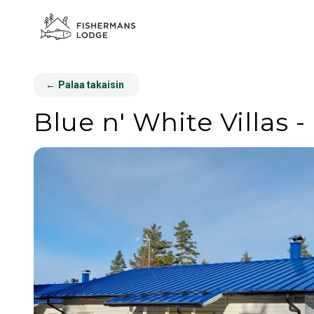
←
Palaa takaisin
Blue n' White Villas - 