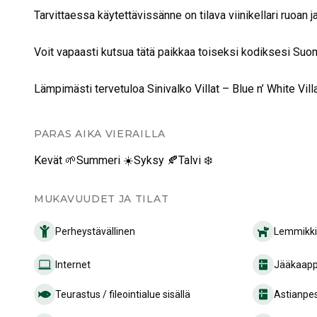
Tarvittaessa käytettävissänne on tilava viinikellari ruoan j
Voit vapaasti kutsua tätä paikkaa toiseksi kodiksesi Suo
Lämpimästi tervetuloa Sinivalko Villat – Blue n’ White Vil
PARAS AIKA VIERAILLA
Kevät 🌱
Summeri ☀️
Syksy 🍂
Talvi ❄️
MUKAVUUDET JA TILAT
Perheystävällinen
Lemmikkie
Internet
Jääkaapp
Teurastus / fileointialue sisällä
Astianpe