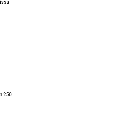
oissa
on 250