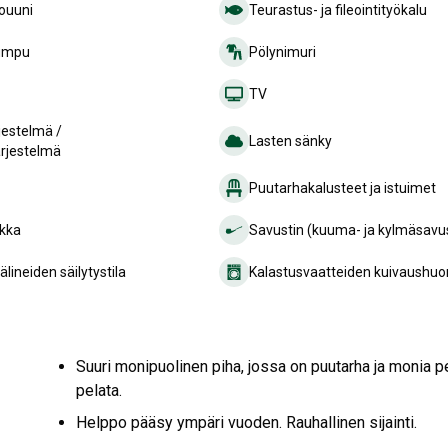
ouuni
Teurastus- ja fileointityökalu
umpu
Pölynimuri
TV
jestelmä /
Lasten sänky
ärjestelmä
Puutarhakalusteet ja istuimet
ikka
Savustin (kuuma- ja kylmäsavu
lineiden säilytystila
Kalastusvaatteiden kuivaushuon
Suuri monipuolinen piha, jossa on puutarha ja monia p
pelata.
Helppo pääsy ympäri vuoden. Rauhallinen sijainti.