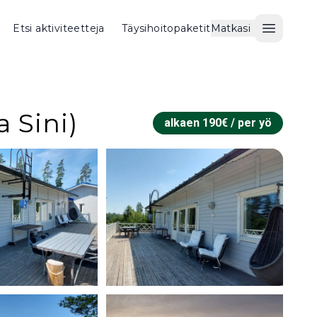
Etsi aktiviteetteja
Täysihoitopaketit
Matkasi
Avaa val
a Sini)
alkaen
190
€ /
per yö