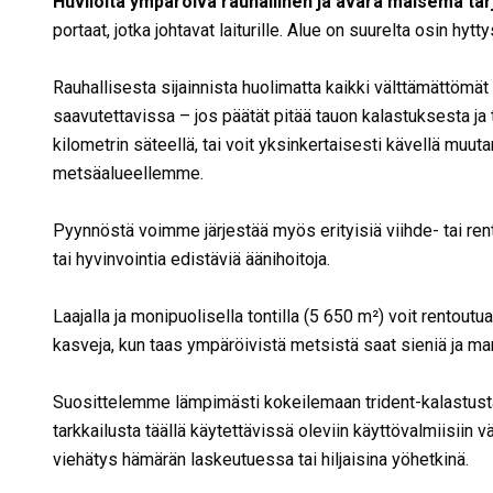
Huviloita ympäröivä rauhallinen ja avara maisema ta
portaat, jotka johtavat laiturille. Alue on suurelta osin hyt
Rauhallisesta sijainnista huolimatta kaikki välttämättömät 
saavutettavissa – jos päätät pitää tauon kalastuksesta ja 
kilometrin säteellä, tai voit yksinkertaisesti kävellä muu
metsäalueellemme.
Pyynnöstä voimme järjestää myös erityisiä viihde- tai r
tai hyvinvointia edistäviä äänihoitoja.
Laajalla ja monipuolisella tontilla (5 650 m²) voit rentout
kasveja, kun taas ympäröivistä metsistä saat sieniä ja marj
Suosittelemme lämpimästi kokeilemaan trident-kalastust
tarkkailusta täällä käytettävissä oleviin käyttövalmiisiin 
viehätys hämärän laskeutuessa tai hiljaisina yöhetkinä.