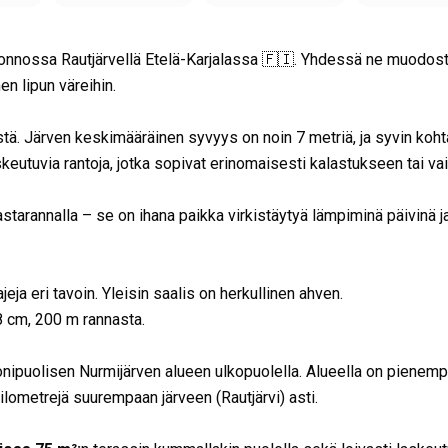
onnossa Rautjärvellä Etelä-Karjalassa 🇫🇮. Yhdessä ne muodos
en lipun väreihin.
istä. Järven keskimääräinen syvyys on noin 7 metriä, ja syvin koht
skeutuvia rantoja, jotka sopivat erinomaisesti kalastukseen tai va
starannalla – se on ihana paikka virkistäytyä lämpiminä päivinä j
jeja eri tavoin. Yleisin saalis on herkullinen ahven.
 cm, 200 m rannasta.
onipuolisen Nurmijärven alueen ulkopuolella. Alueella on pienemp
 kilometrejä suurempaan järveen (Rautjärvi) asti.