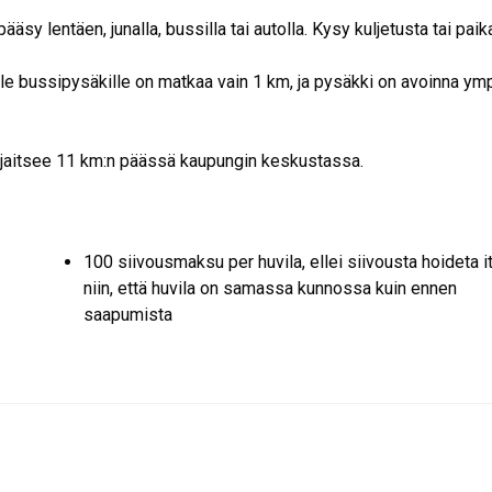
 lentäen, junalla, bussilla tai autolla. Kysy kuljetusta tai paika
evalle bussipysäkille on matkaa vain 1 km, ja pysäkki on avoinna ym
sijaitsee 11 km:n päässä kaupungin keskustassa.
100 siivousmaksu per huvila, ellei siivousta hoideta i
niin, että huvila on samassa kunnossa kuin ennen
saapumista