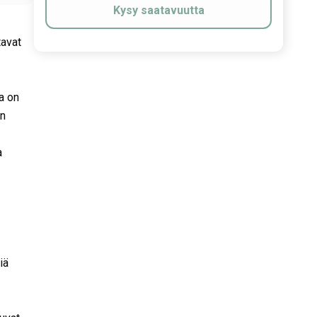
Kysy saatavuutta
tavat
a on
in
a
iä