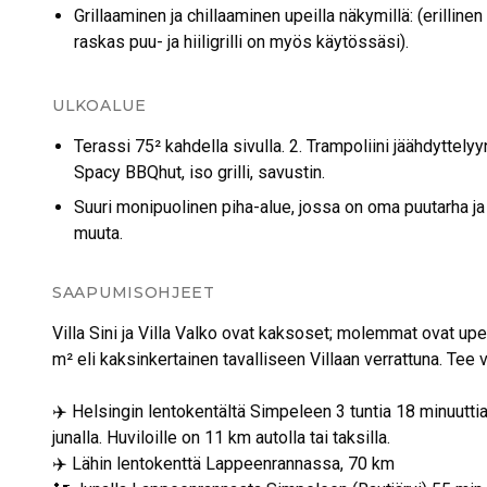
Grillaaminen ja chillaaminen upeilla näkymillä: (erillinen
raskas puu- ja hiiligrilli on myös käytössäsi).
ULKOALUE
Terassi 75² kahdella sivulla. 2. Trampoliini jäähdyttelyy
Spacy BBQhut, iso grilli, savustin.
Suuri monipuolinen piha-alue, jossa on oma puutarha ja
muuta.
SAAPUMISOHJEET
Villa Sini ja Villa Valko ovat kaksoset; molemmat ovat upe
m² eli kaksinkertainen tavalliseen Villaan verrattuna. Tee v
✈️ Helsingin lentokentältä Simpeleen 3 tuntia 18 minuutti
junalla. Huviloille on 11 km autolla tai taksilla.
✈️ Lähin lentokenttä Lappeenrannassa, 70 km