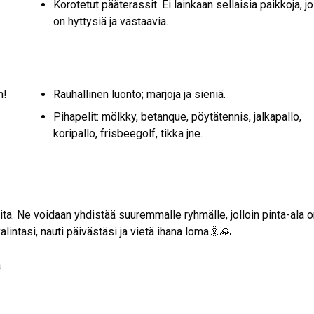
Korotetut pääterassit. Ei lainkaan sellaisia paikkoja, j
on hyttysiä ja vastaavia.
n!
Rauhallinen luonto; marjoja ja sieniä.
Pihapelit: mölkky, betanque, pöytätennis, jalkapallo,
koripallo, frisbeegolf, tikka jne.
ita. Ne voidaan yhdistää suuremmalle ryhmälle, jolloin pinta-ala 
alintasi, nauti päivästäsi ja vietä ihana loma🌞🙏
a