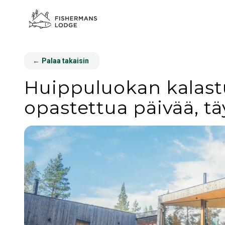
←
Palaa takaisin
Huippuluokan kalastu
opastettua päivää, tä