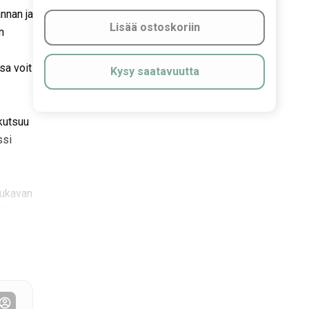
annan ja
Lisää ostoskoriin
n
sa voit
Kysy saatavuutta
 kutsuu
ssi
mukavan
llä
nnelman