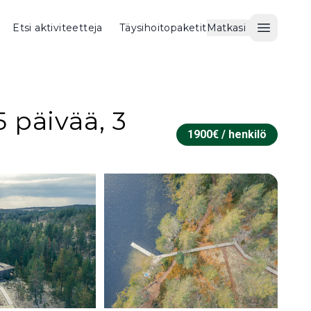
Etsi aktiviteetteja
Täysihoitopaketit
Matkasi
Avaa val
 päivää, 3
1900
€ /
henkilö