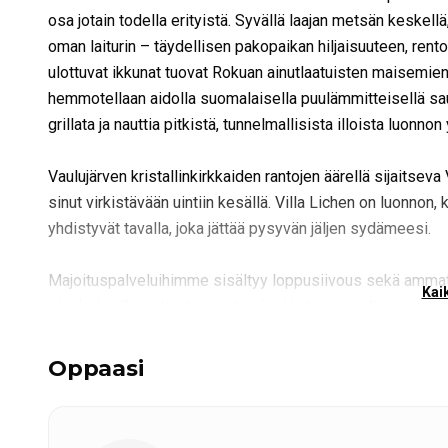
osa jotain todella erityistä. Syvällä laajan metsän keskellä
oman laiturin – täydellisen pakopaikan hiljaisuuteen, rento
ulottuvat ikkunat tuovat Rokuan ainutlaatuisten maisemi
hemmotellaan aidolla suomalaisella puulämmitteisellä saunal
grillata ja nauttia pitkistä, tunnelmallisista illoista luonn
Vaulujärven kristallinkirkkaiden rantojen äärellä sijaitseva
sinut virkistävään uintiin kesällä. Villa Lichen on luonnon,
yhdistyvät tavalla, joka jättää pysyvän jäljen sydämeesi.
Majoituspalveluihimme sisältyy loppusiivous sekä ammattim
Kaik
oleskelun ilman käytännön huolia. Hintaan sisältyy myös pa
olevan tuen ja lämpimän vastaanoton koko oleskelun ajan
rentouttavalle ja ikimuistoiselle kokemukselle Oulujärvellä
Oppaasi
Opastetut kalastusretket Oulujärvellä (päivät 2–4)