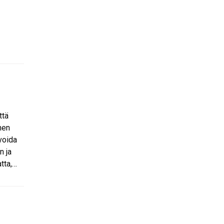
 todella
ttä
nen
voida
n ja
tta,