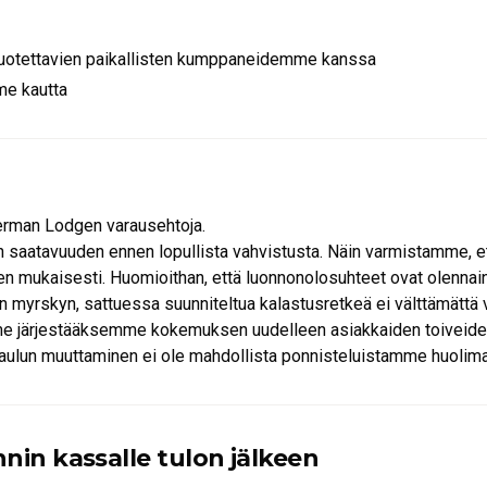
sta)
 luotettavien paikallisten kumppaneidemme kanssa
me kautta
eskellä kaukana naapureista, rauhallisena pakopaikkana, jossa voit
erman Lodgen varausehtoja.
aatavuuden ennen lopullista vahvistusta. Näin varmistamme, e
en mukaisesti. Huomioithan, että luonnonolosuhteet ovat olennai
myrskyn, sattuessa suunniteltua kalastusretkeä ei välttämättä 
me järjestääksemme kokemuksen uudelleen asiakkaiden toiveide
taulun muuttaminen ei ole mahdollista ponnisteluistamme huolima
voida toteuttaa.
ikimuistoinen kokemus läheisessä yhteydessä luontoon.
nin kassalle tulon jälkeen