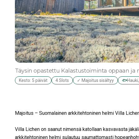
Täysin opastettu
Kalastustoiminta oppaan ja
Kesto: 5 päivät
4 Slots
✓ Majoitus sisältyy
🐟
Hauki,
Majoitus – Suomalainen arkkitehtoninen helmi Villa Liche
Villa Lichen on saanut nimensä katollaan kasvavasta jäkä
arkkitehtoninen helmi sulautuu saumattomasti hopeanhoht