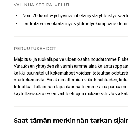
Puulämmitteinen kylpytynnyri (saatavilla 200 € lisämaksu
VALINNAISET PALVELUT
Yksityinen ranta ja laituri
Noin 20 luonto- ja hyvinvointielämystä yhteistyössä
Nuotiopaikka kodikkaisiin iltoihin tulen äärellä
Laitteita voi vuokrata myös yhteistyökumppaneidem
Köysirata ja trampoliini leikkisiin hetkiin metsässä
Sijainti
Yksityinen ja syrjäinen huvila sijaitsee syvällä luonnon k
rentoutua.
PERUUTUSEHDOT
Mukavuudet
Majoitus- ja ruokailupalveluiden osalta noudatamme Fish
Takka
Varauksen yhteydessä varmistamme aina kalastusoppaan s
Perinteinen puulämmitteinen sauna
kaikki suunnitellut kokemukset voidaan toteuttaa odotust
Wi-Fi
osa kokemusta. Ennakoimattomien sääolosuhteiden, kuten 
Jääkaappi
toteuttaa. Tällaisissa tapauksissa teemme aina parhaam
Pakastin
käytettävissä olevien vaihtoehtojen mukaisesti. Jos aika
Mikroaaltouuni
hyvitämme luonnollisesti sen osan kokemuksesta, jota ei 
Kahvi ja tee
Suola, pippuri ja ruokaöljy
Tavoitteenamme on aina tarjota turvallinen, joustava ja 
Saat tämän merkinnän tarkan sijain
Pesukone pesuaineineen
WC-paperi ja talouspaperi