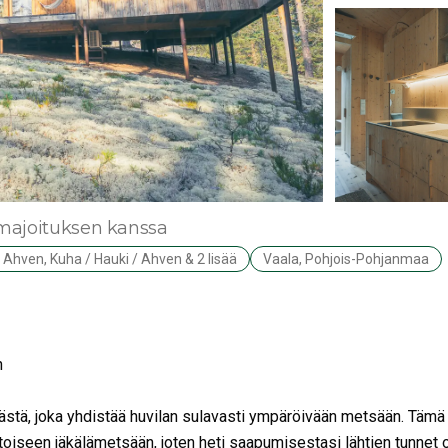
 majoituksen kanssa
 Ahven, Kuha / Hauki / Ahven & 2 lisää
Vaala, Pohjois-Pohjanmaa
n
lästä, joka yhdistää huvilan sulavasti ympäröivään metsään. Tämä
oiseen jäkälämetsään, joten heti saapumisestasi lähtien tunnet 