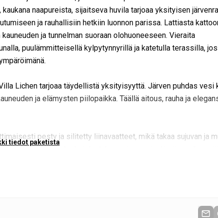
, kaukana naapureista, sijaitseva huvila tarjoaa yksityisen järvenr
utumiseen ja rauhallisiin hetkiin luonnon parissa. Lattiasta kattoo
en kauneuden ja tunnelman suoraan olohuoneeseen. Vieraita
la, puulämmitteisellä kylpytynnyrillä ja katetulla terassilla, jos
on ympäröimänä.
 Villa Lichen tarjoaa täydellistä yksityisyyttä. Järven puhdas vesi
 kauneuden ja elämysten piilopaikka. Täällä aitous, rauha ja elegan
aisesti pesty ja silitetty liinavaatteet, mikä takaa sujuvan ja 
ki tiedot paketista
ikallisen isäntäpalvelu, joka takaa sujuvan viestinnän, paikan pää
. Saapuessasi sinua odottaa myös tervetuliaisjuoma, joka luo tu
.