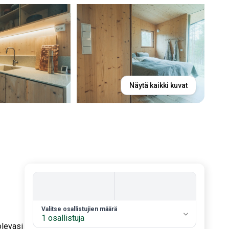
Näytä kaikki kuvat
2. Valitse vieraiden määrä
Valitse osallistujien määrä
1 osallistuja
olevasi