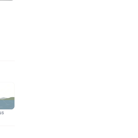
outua
 kaikki
aisen
akeasta
us
äivän