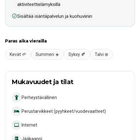
aktiviteettielämyksillä
Sisältää isäntäpalvelun ja kuohuviinin
Paras aika vierailla
Kevät 🌱
Summeri ☀️
Syksy 🍂
Talvi ❄️
Mukavuudet ja tilat
Perheystävällinen
Perustarvikkeet (pyyhkeet/vuodevaatteet)
Internet
Jääkaappi