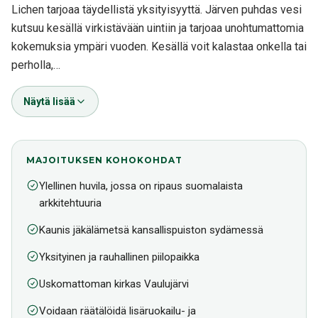
Lichen tarjoaa täydellistä yksityisyyttä. Järven puhdas vesi
kutsuu kesällä virkistävään uintiin ja tarjoaa unohtumattomia
kokemuksia ympäri vuoden. Kesällä voit kalastaa onkella tai
perholla,…
Näytä lisää
MAJOITUKSEN KOHOKOHDAT
Ylellinen huvila, jossa on ripaus suomalaista
arkkitehtuuria
Kaunis jäkälämetsä kansallispuiston sydämessä
Yksityinen ja rauhallinen piilopaikka
Uskomattoman kirkas Vaulujärvi
Voidaan räätälöidä lisäruokailu- ja