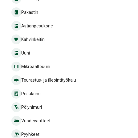
Pakastin
Astianpesukone
Kahvinkeitin
Uuni
Mikroaaltouuni
Teurastus- ja fileointityökalu
Pesukone
Pölynimuri
Vuodevaatteet
Pyyhkeet