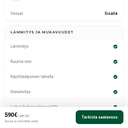
Vessat
Sisällä
LÄMMITYS JA MUKAVUUDET
Lämmitys
Kuuma vesi
Käyttökelpoinen talvella
Itseselvitys
Laituri/laituri paikan päällä
590
€
/
per yö
Tarkista saatavuus
Sinua ei veloiteta vielä
Sauna