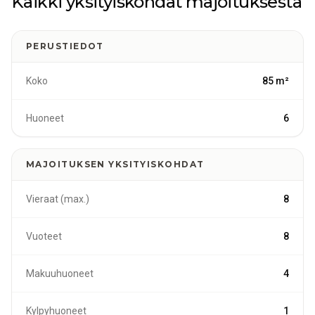
Kaikki yksityiskohdat majoituksesta
kalastusretket sekä luonto- ja hyvinvointielämykset.
PERUSTIEDOT
Koko
85 m²
Huoneet
6
MAJOITUKSEN YKSITYISKOHDAT
Vieraat (max.)
8
Vuoteet
8
Makuuhuoneet
4
Kylpyhuoneet
1