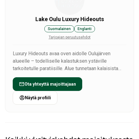
Lake Oulu Luxury Hideouts
Suomalainen
Englanti
Tarjoajan peruutusehdot
Luxury Hideouts avaa oven aidolle Oulujärven
alueelle – todelliselle kalastuksen ystäville
tarkoitetulle paratiisille. Alue tunnetaan kalaisista
vesistään ja runsasista saaliistaan, ja se tarjoaa
unohtumattomia elämyksiä, kuten jännittävän
Ota yhteyttä majoittajaan
kokemuksen yli metrin pituisten suurten haukien
pyydystämisestä.
Näytä profiili
Kaikista järvenrantamökeistämme pääsee suoraan
luontoon ja kalastamaan. Voit räätälöidä lomasi
täysin toiveidesi mukaan valitsemalla palveluita,
kuten ateriapalvelut, siivous, liinavaatteet, opastetut