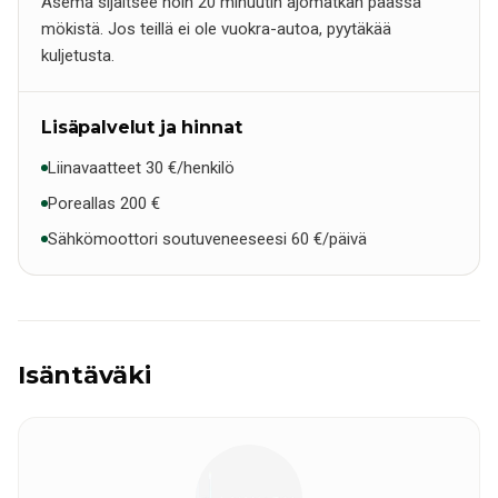
Asema sijaitsee noin 20 minuutin ajomatkan päässä
mökistä. Jos teillä ei ole vuokra-autoa, pyytäkää
kuljetusta.
Lisäpalvelut ja hinnat
Liinavaatteet 30 €/henkilö
Poreallas 200 €
Sähkömoottori soutuveneeseesi 60 €/päivä
Isäntäväki