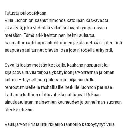
Tutustu piilopaikkaan
Villa Lichen on saanut nimensä katollaan kasvavasta
jäkälästä, joka yhdistää villan sulavasti ympäröivään
metsään. Tämä arkkitehtoninen helmi sulautuu
saumattomasti hopeanhohtoiseen jäkälämetsään, joten heti
saapuessasi tunnet olevasi osa jotain todella erityistä.
Syvällä laajan metsän keskellä, kaukana naapureista,
sijaitseva huvila tarjoaa yksityisen järvenrannan ja oman
laiturin – täydellisen piilopaikan hiljaisuudelle,
rentoutumiselle ja rauhallisille hetkille luonnon parissa.
Lattiasta kattoon ulottuvat ikkunat tuovat Rokuan
ainutlaatuisten maisemien kauneuden ja tunnelman suoraan
oleskelutilaan.
Vaulujärven kristallinkirkkaille rannoille kätkeytynyt Villa