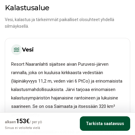
Kalastusalue
Vesi, kalastus ja tärkeimmät paikalliset olosuhteet yhdellä
silmäyksellä.
Vesi
Resort Naaranlahti sijaitsee aivan Puruvesi-järven
rannalla, joka on kuuluisa kirkkaasta vedestään
(läpinäkyvyys 11,2 m, veden väri 6 PtCo) ja erinomaisista
kalastusmahdollisuuksista. Järvi tarjoaa erinomaisen
kalastusympäristön hajanaisine rantoineen ja lukuisine
saarineen. Se on osa Saimaata ja itsessään 320 km²
avovesialuetta.
153
€
alkaen
/
per yö
Tarkista saatavuus
Sinua ei veloiteta vielä
Suoraan majoituspaikan edessä on lahti, jonka syvyys