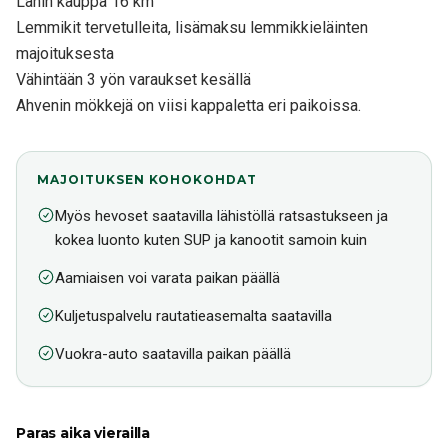
Lähin kauppa 16 km
Lemmikit tervetulleita, lisämaksu lemmikkieläinten
majoituksesta
Vähintään 3 yön varaukset kesällä
Ahvenin mökkejä on viisi kappaletta eri paikoissa.
MAJOITUKSEN KOHOKOHDAT
Myös hevoset saatavilla lähistöllä ratsastukseen ja
kokea luonto kuten SUP ja kanootit samoin kuin
Aamiaisen voi varata paikan päällä
Kuljetuspalvelu rautatieasemalta saatavilla
Vuokra-auto saatavilla paikan päällä
Paras aika vierailla