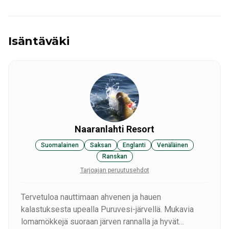
Isäntäväki
Naaranlahti Resort
Suomalainen
Saksan
Englanti
Venäläinen
Ranskan
Tarjoajan peruutusehdot
Tervetuloa nauttimaan ahvenen ja hauen
kalastuksesta upealla Puruvesi-järvellä. Mukavia
lomamökkejä suoraan järven rannalla ja hyvät