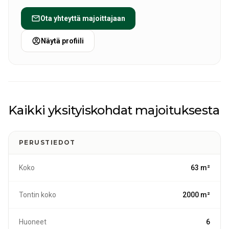
moottoriveneet käytettävissä tutustumaan upeaan
suomalaiseen luontoon. Älä missaa talvikalastusta,
Ota yhteyttä majoittajaan
suomalaiset kalastajat vaeltavat Puruveden järvelle
suurten ahventen takia, tule ja hae yksi niistä!
Näytä profiili
Kaikki yksityiskohdat majoituksesta
PERUSTIEDOT
Koko
63 m²
Tontin koko
2000 m²
Huoneet
6