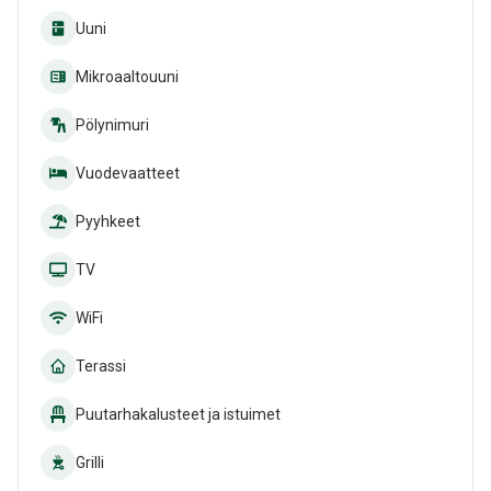
Uuni
Mikroaaltouuni
Pölynimuri
Vuodevaatteet
Pyyhkeet
TV
WiFi
Terassi
Puutarhakalusteet ja istuimet
Grilli