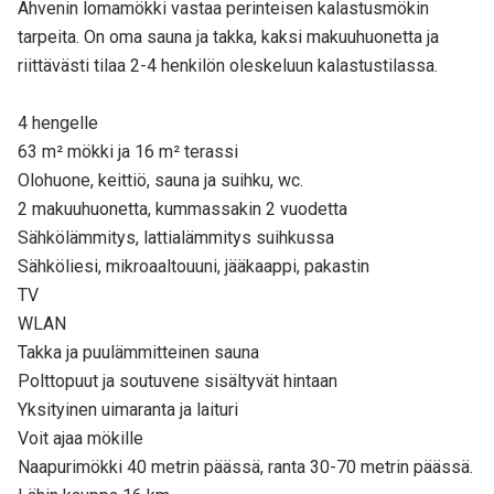
Ahvenin lomamökki vastaa perinteisen kalastusmökin
tarpeita. On oma sauna ja takka, kaksi makuuhuonetta ja
riittävästi tilaa 2-4 henkilön oleskeluun kalastustilassa.
4 hengelle
63 m² mökki ja 16 m² terassi
Olohuone, keittiö, sauna ja suihku, wc.
2 makuuhuonetta, kummassakin 2 vuodetta
Sähkölämmitys, lattialämmitys suihkussa
Sähköliesi, mikroaaltouuni, jääkaappi, pakastin
TV
WLAN
Takka ja puulämmitteinen sauna
Polttopuut ja soutuvene sisältyvät hintaan
Yksityinen uimaranta ja laituri
Voit ajaa mökille
Naapurimökki 40 metrin päässä, ranta 30-70 metrin päässä.