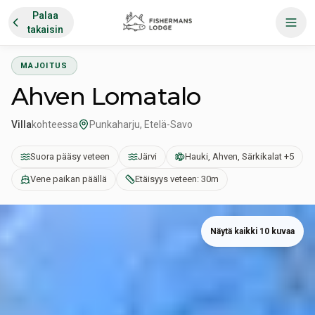
Palaa
takaisin
MAJOITUS
Ahven Lomatalo
Villa
kohteessa
Punkaharju, Etelä-Savo
Suora pääsy veteen
Järvi
Hauki, Ahven, Särkikalat +5
Vene paikan päällä
Etäisyys veteen: 30m
Näytä kaikki 10 kuvaa