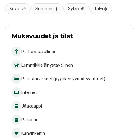
Kevät 🌱
Summeri ☀️
Syksy 🍂
Talvi ❄️
Mukavuudet ja tilat
Perheystävällinen
Lemmikkieläinystävällinen
Perustarvikkeet (pyyhkeet/vuodevaatteet)
Internet
Jääkaappi
Pakastin
Kahvinkeitin